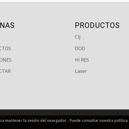
INAS
PRODUCTOS
CIJ
CTOS
DOD
ONES
HI RES
CTAR
Laser
para mantener la sesión del navegador . Puede consultar nuestra política