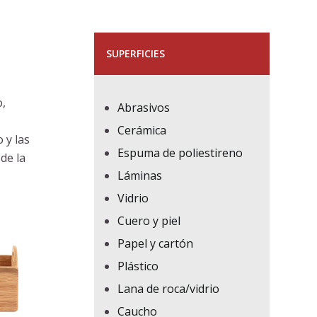
SUPERFICIES
o,
Abrasivos
Cerámica
 y las
Espuma de poliestireno
de la
Láminas
Vidrio
Cuero y piel
Papel y cartón
Plástico
Lana de roca/vidrio
Caucho