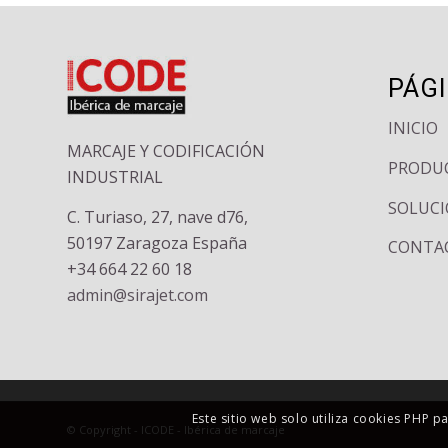
PÁG
INICIO
MARCAJE Y CODIFICACIÓN
PRODU
INDUSTRIAL
SOLUCI
C. Turiaso, 27, nave d76,
50197 Zaragoza España
CONTA
+34 664 22 60 18
admin@sirajet.com
Este sitio web solo utiliza cookies PHP 
© Copyright - ICODE - Ibérica de marcaje