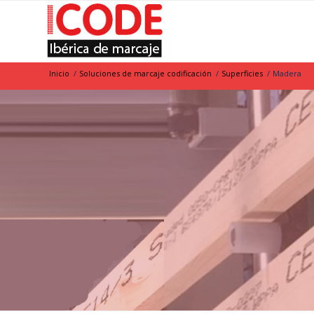
Inicio
/
Soluciones de marcaje codificación
/
Superficies
/
Madera